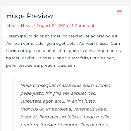
Skip
Post
MAI
to
navigation
Huge Preview
MEN
content
Media
,
News
/
August 24, 2014
/
1 Comment
Lorem ipsum dolor sit amet, consectetuer adipiscing elit.
Aenean commodo ligula eget dolor. Aenean massa. Cum
sociis natoque penatibus et magnis dis parturient montes,
nascetur ridiculus mus. Donec quam felis, ultricies nec,
pellentesque eu, pretium quis, sem.
Nulla consequat massa quis enim. Donec
pede justo, fringilla vel, aliquet nec,
vulputate eget, arcu. In enim justo,
rhoncus ut, imperdiet a, venenatis vitae,
justo. Nullam dictum felis eu pede mollis
pretium. Integer tincidunt. Cras dapibus.